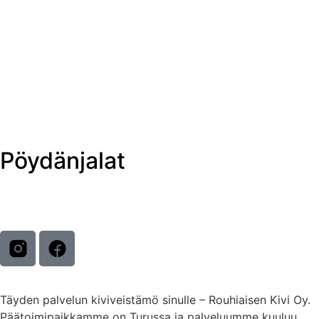
Pöydänjalat
Täyden palvelun kiviveistämö sinulle – Rouhiaisen Kivi Oy.
Päätoimipaikkamme on Turussa ja palveluumme kuuluu