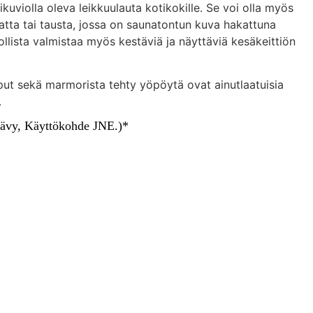
kuviolla oleva leikkuulauta kotikokille. Se voi olla myös
atta tai tausta, jossa on saunatontun kuva hakattuna
lista valmistaa myös kestäviä ja näyttäviä kesäkeittiön
mput sekä marmorista tehty yöpöytä ovat ainutlaatuisia
.
isävy, Käyttökohde JNE.)*