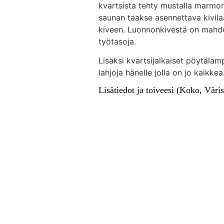
kvartsista tehty mustalla marmori
saunan taakse asennettava kivila
kiveen. Luonnonkivestä on mahdol
työtasoja.
Lisäksi kvartsijalkaiset pöytäla
lahjoja hänelle jolla on jo kaikkea
Lisätiedot ja toiveesi (Koko, Vär