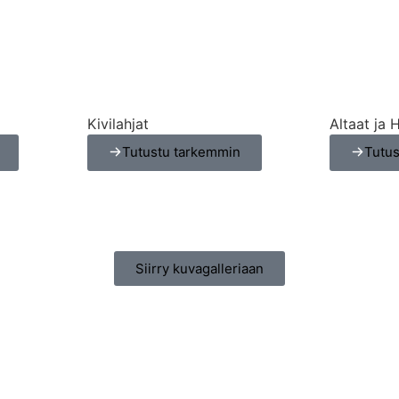
Kivilahjat
Altaat ja 
Tutustu tarkemmin
Tutu
Siirry kuvagalleriaan