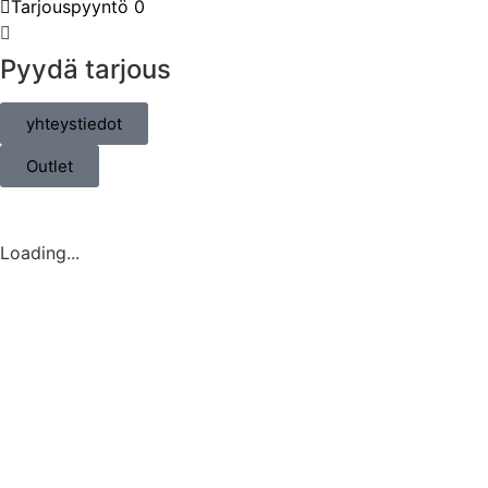
Tarjouspyyntö
0
Pyydä tarjous
yhteystiedot
Outlet
Loading...