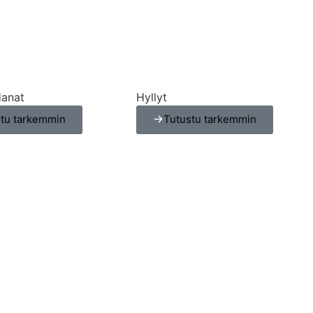
Hanat
Hyllyt
stu tarkemmin
Tutustu tarkemmin