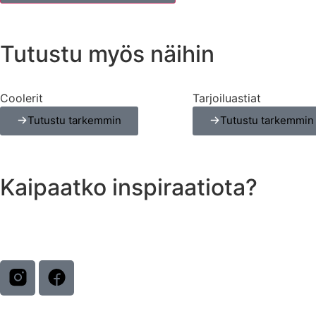
Tutustu myös näihin
Coolerit
Tarjoiluastiat
Tutustu tarkemmin
Tutustu tarkemmin
Kaipaatko inspiraatiota?