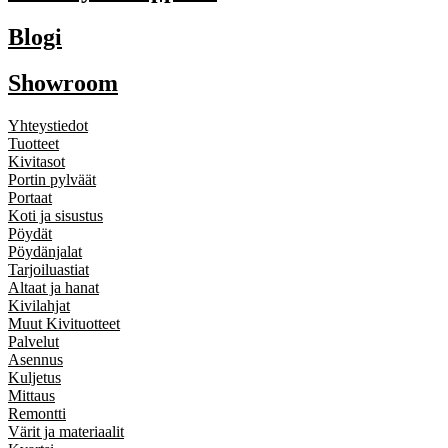
Blogi
Showroom
Yhteystiedot
Tuotteet
Kivitasot
Portin pylväät
Portaat
Koti ja sisustus
Pöydät
Pöydänjalat
Tarjoiluastiat
Altaat ja hanat
Kivilahjat
Muut Kivituotteet
Palvelut
Asennus
Kuljetus
Mittaus
Remontti
Värit ja materiaalit