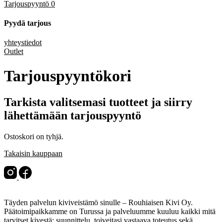
Tarjouspyyntö
0
Pyydä tarjous
yhteystiedot
Outlet
Tarjouspyyntökori
Tarkista valitsemasi tuotteet ja siirry
lähettämään tarjouspyyntö
Ostoskori on tyhjä.
Takaisin kauppaan
Täyden palvelun kiviveistämö sinulle – Rouhiaisen Kivi Oy.
Päätoimipaikkamme on Turussa ja palveluumme kuuluu kaikki mitä
tarvitset kivestä: suunnittelu, toiveitasi vastaava toteutus sekä