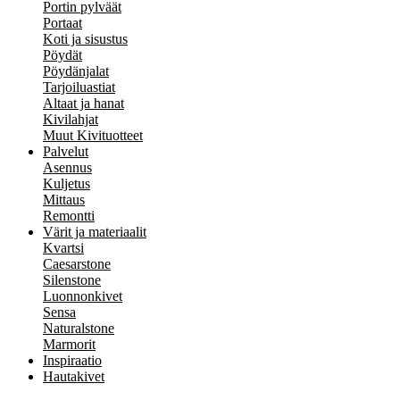
Portin pylväät
Portaat
Koti ja sisustus
Pöydät
Pöydänjalat
Tarjoiluastiat
Altaat ja hanat
Kivilahjat
Muut Kivituotteet
Palvelut
Asennus
Kuljetus
Mittaus
Remontti
Värit ja materiaalit
Kvartsi
Caesarstone
Silenstone
Luonnonkivet
Sensa
Naturalstone
Marmorit
Inspiraatio
Hautakivet