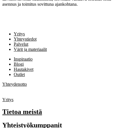
asennus ja toimitus sovittuna ajankohtana.
Yritys
Yhteystiedot
Palvelut
Värit ja materiaalit
Inspiraatio
Blogi
Hautakivet
Outlet
Yhteydenotto
Yritys
Tietoa meistä
Yhteistyökumppanit