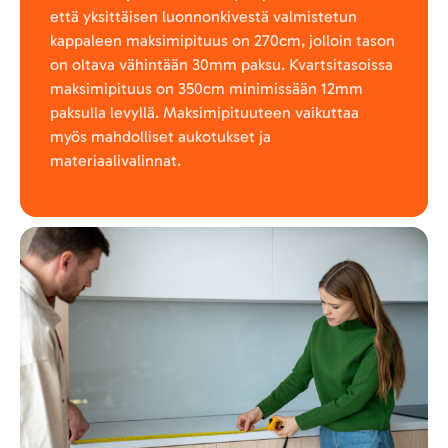
että yksittäisen luonnonkivestä valmistetun
kappaleen maksimipituus on 270cm, jolloin tason
on oltava vähintään 30mm paksu. Kvartsitasoissa
maksimipituus on 350cm minimissään 12mm
paksulla levyllä. Maksimipituuteen vaikuttaa
myös mahdolliset aukotukset ja
materiaalivalinnat.