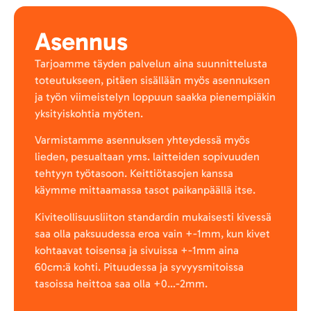
Asennus
Tarjoamme täyden palvelun aina suunnittelusta
toteutukseen, pitäen sisällään myös asennuksen
ja työn viimeistelyn loppuun saakka pienempiäkin
yksityiskohtia myöten.
Varmistamme asennuksen yhteydessä myös
lieden, pesualtaan yms. laitteiden sopivuuden
tehtyyn työtasoon. Keittiötasojen kanssa
käymme mittaamassa tasot paikanpäällä itse.
Kiviteollisuusliiton standardin mukaisesti kivessä
saa olla paksuudessa eroa vain +-1mm, kun kivet
kohtaavat toisensa ja sivuissa +-1mm aina
60cm:ä kohti. Pituudessa ja syvyysmitoissa
tasoissa heittoa saa olla +0…-2mm.