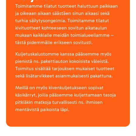
Toimitamme tilatut tuotteet haluttuun paikkaan
ja oikeaan aikaan säästäen sinun aikaasi sekä
turhia säilytysongelmia. Toimitamme tilatut
kivituotteet kohteeseen sovitun aikataulun
mukaan kaikkialle meidän toimialueellamme –
tästä pidemmälle erikseen sovitusti.
Kuljetuskalustomme kanssa pääsemme myös
pienistä ns. pakettiauton kokoisista väleistä.
Toimitus sisältää tarjouksen mukaiset tuotteet
sekä lisätarvikkeet asianmukaisesti pakattuna.
Meillä on myös kivenkuljetukseen sopivat
käsikärryt, joilla pääsemme kuljettamaan tasoja
pitkiäkin matkoja turvallisesti ns. ihmisen
mentävistä paikoista läpi.