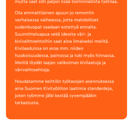
mutta saat silti paljon lisää toiminnallista työtilaa.
Ota ammattilainen apuun jo remontin
varhaisessa vaiheessa, jotta mahdolliset
sudenkuopat saadaan estettyä ennalta.
Suunnitteluapua sekä ideoita väri- ja
kivivaihtoehtoihin saat aina ilmaiseksi meiltä.
Kivilaaduissa on eroa mm. niiden
huokoisuudessa, painossa ja toki myös hinnassa.
Meiltä löydät laajan valikoiman kivilaatuja ja
värivaihtoehtoja.
Noudatamme keittiön työtasojen asennuksessa
aina Suomen Kivityöliiton laatimia standardeja,
joten työmme jälki kestää syvempääkin
tarkastusta.