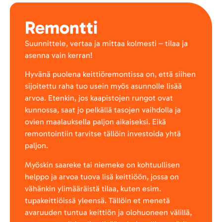
Remontti
Suunnittele, vertaa ja mittaa kolmesti – tilaa ja
asenna vain kerran!
Hyvänä puolena keittiöremontissa on, että siihen
sijoitettu raha tuo usein myös asunnolle lisää
arvoa. Etenkin, jos kaapistojen rungot ovat
kunnossa, saat jo pelkällä tasojen vaihdolla ja
ovien maalauksella paljon aikaiseksi. Eikä
remontointiin tarvitse tällöin investoida yhtä
paljon.
Myöskin saareke tai niemeke on kohtuullisen
helppo ja arvoa tuova lisä keittiöön, jossa on
vähänkin ylimääräistä tilaa, kuten esim.
tupakeittiöissä yleensä. Tällöin et menetä
avaruuden tuntua keittiön ja olohuoneen välillä,