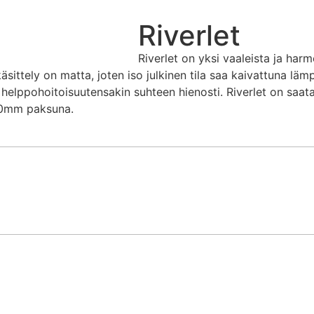
Riverlet
Riverlet on yksi vaaleista ja har
sittely on matta, joten iso julkinen tila saa kaivattuna läm
n helppohoitoisuutensakin suhteen hienosti. Riverlet on sa
 30mm paksuna.