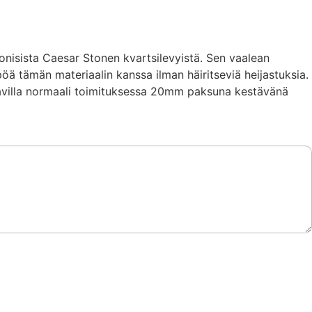
monisista Caesar Stonen kvartsilevyistä. Sen vaalean
pöä tämän materiaalin kanssa ilman häiritseviä heijastuksia.
atavilla normaali toimituksessa 20mm paksuna kestävänä