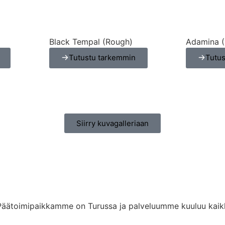
Black Tempal (Rough)
Adamina 
Tutustu tarkemmin
Tutu
Siirry kuvagalleriaan
 Päätoimipaikkamme on Turussa ja palveluumme kuuluu kaikki 