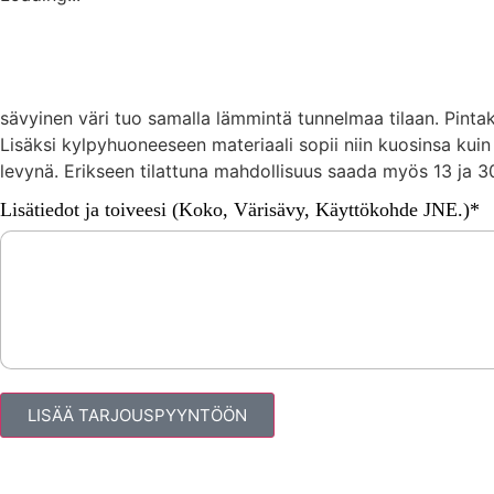
sävyinen väri tuo samalla lämmintä tunnelmaa tilaan. Pintakä
Lisäksi kylpyhuoneeseen materiaali sopii niin kuosinsa kui
levynä. Erikseen tilattuna mahdollisuus saada myös 13 ja
Lisätiedot ja toiveesi (Koko, Värisävy, Käyttökohde JNE.)*
LISÄÄ TARJOUSPYYNTÖÖN