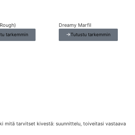
(Rough)
Dreamy Marfil
stu tarkemmin
Tutustu tarkemmin
mitä tarvitset kivestä: suunnittelu, toiveitasi vastaava