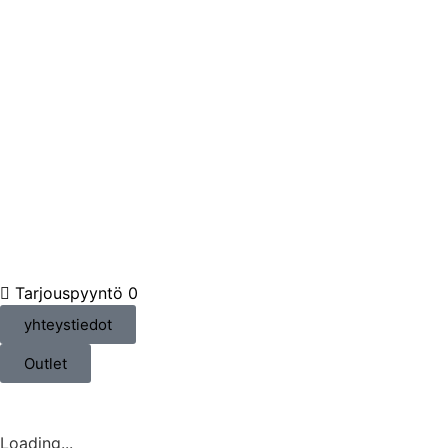
Tarjouspyyntö
0
yhteystiedot
Outlet
Loading...