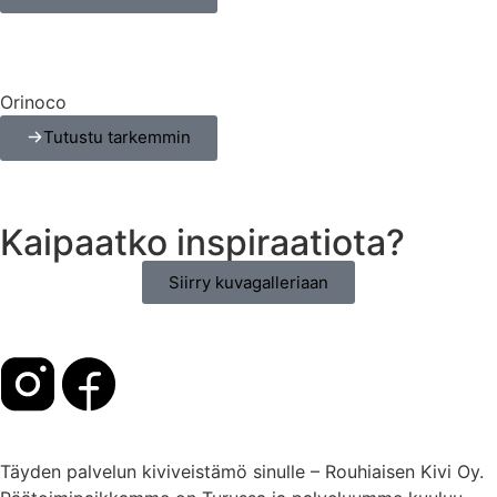
Orinoco
Tutustu tarkemmin
Kaipaatko inspiraatiota?
Siirry kuvagalleriaan
Täyden palvelun kiviveistämö sinulle – Rouhiaisen Kivi Oy.