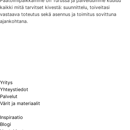
Päätoimipaikkamme on Turussa ja palveluumme kuuluu
kaikki mitä tarvitset kivestä: suunnittelu, toiveitasi
vastaava toteutus sekä asennus ja toimitus sovittuna
ajankohtana.
Yritys
Yhteystiedot
Palvelut
Värit ja materiaalit
Inspiraatio
Blogi