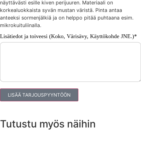
näyttävästi esille kiven perijuuren. Materiaali on
korkealuokkaista syvän mustan väristä. Pinta antaa
anteeksi sormenjälkiä ja on helppo pitää puhtaana esim.
mikrokuituliinalla.
Lisätiedot ja toiveesi (Koko, Värisävy, Käyttökohde JNE.)*
LISÄÄ TARJOUSPYYNTÖÖN
Tutustu myös näihin