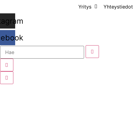
Mene
Yritys
Yhteystiedot
sisältöön
tagram
cebook