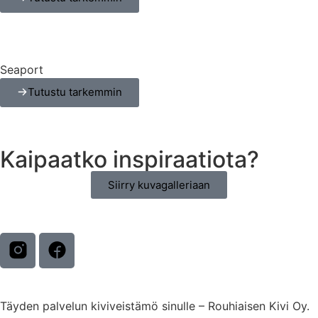
Seaport
Tutustu tarkemmin
Kaipaatko inspiraatiota?
Siirry kuvagalleriaan
Täyden palvelun kiviveistämö sinulle – Rouhiaisen Kivi Oy.