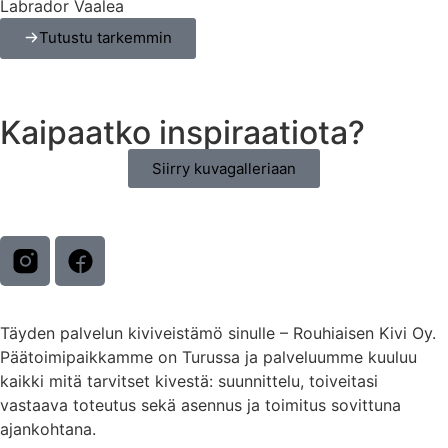
Labrador Vaalea
Tutustu tarkemmin
Kaipaatko inspiraatiota?
Siirry kuvagalleriaan
Täyden palvelun kiviveistämö sinulle – Rouhiaisen Kivi Oy.
Päätoimipaikkamme on Turussa ja palveluumme kuuluu
kaikki mitä tarvitset kivestä: suunnittelu, toiveitasi
vastaava toteutus sekä asennus ja toimitus sovittuna
ajankohtana.